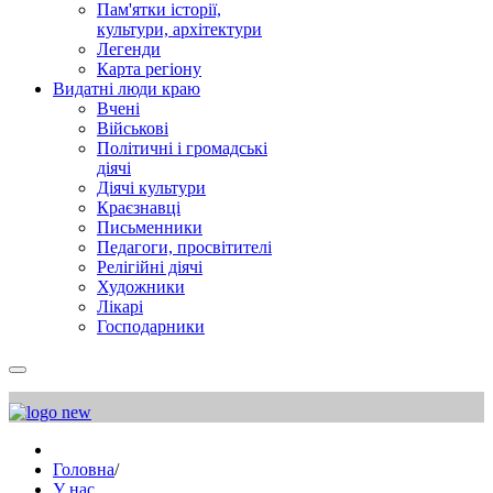
Пам'ятки історії,
культури, архітектури
Легенди
Карта регіону
Видатні люди краю
Вчені
Військові
Політичні і громадські
діячі
Діячі культури
Краєзнавці
Письменники
Педагоги, просвітителі
Релігійні діячі
Художники
Лікарі
Господарники
Головна
/
У нас