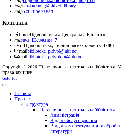
map
Підволочиська бібліотека для дітей
map
Instagram: @pidvol_library
map
YouTube канал
Контакти
home
Підволочиська
Центральна Бібліотека
map
вул. Шевченка, 7
смт. Підволочиськ, Тернопільська область, 47801
mail
biblioteka_pidvol@ukr.net
mail
biblioteka_pidvoldut@ukr.net
Copyright © 2026 Підволочиська центральна бібліотека. Усі
права захищені
Joomla! 3 Templates
Goto Top
Головна
Про нас
Структура
Підволочиська центральна бібліотека
Адміністрація
Відділ обслуговування
Відділ комплектування та обробки
літератури