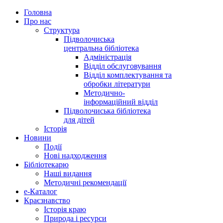
Головна
Про нас
Структура
Підволочиська
центральна бібліотека
Адміністрація
Відділ обслуговування
Відділ комплектування та
обробки літератури
Методично-
інформаційний відділ
Підволочиська бібліотека
для дітей
Історія
Новини
Події
Нові надходження
Бібліотекарю
Наші видання
Методичні рекомендації
e-Каталог
Краєзнавство
Історія краю
Природа і ресурси