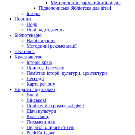
Методично-інформаційний відділ
Підволочиська бібліотека для дітей
Історія
Новини
Події
Нові надходження
Бібліотекарю
Наші видання
Методичні рекомендації
e-Каталог
Краєзнавство
Історія краю
Природа і ресурси
Пам'ятки історії, культури, архітектури
Легенди
Карта регіону
Видатні люди краю
Вчені
Військові
Політичні і громадські діячі
Діячі культури
Краєзнавці
Письменники
Педагоги, просвітителі
Релігійні діячі