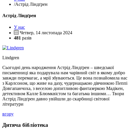
/
Астрід Ліндґрен
Астрід Ліндґрен
У нас
Четвер, 14 листопада 2024
481
разів
Lindgren
Сьогодні день народження Астрід Ліндґрен – шведської
письменниці яка подарувала нам чарівний світ в якому добро
завжди перемагає, а мрії збуваються. Це вона познайомила нас
з Карлсоном, що живе на даху, чудернацькою дівчинкою Пеппі
Довгапанчоха, з веселою допитливою фантазеркою Мадікен,
детективом Калле Блюмквістом та багатьма іншими… Твори
Астрід Ліндґрен давно увійшли до скарбниці світової
літератури
вгору
Дитяча бібліотека