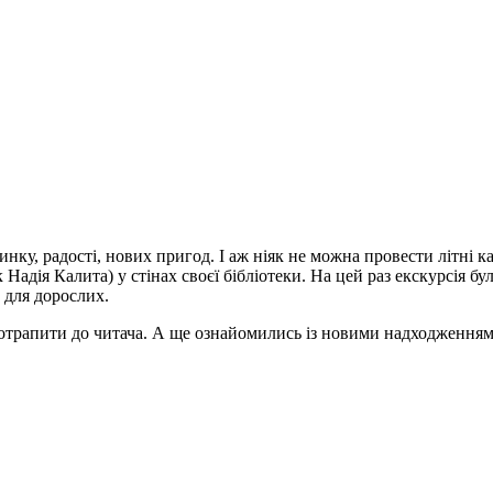
нку, радості, нових пригод. І аж ніяк не можна провести літні ка
 Надія Калита) у стінах своєї бібліотеки. На цей раз екскурсія б
и для дорослих.
отрапити до читача. А ще ознайомились із новими надходженнями