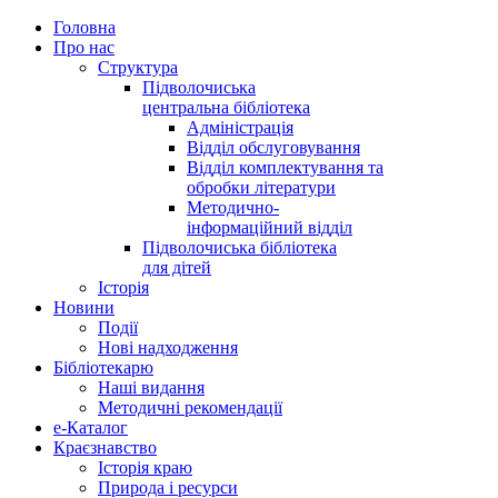
Головна
Про нас
Структура
Підволочиська
центральна бібліотека
Адміністрація
Відділ обслуговування
Відділ комплектування та
обробки літератури
Методично-
інформаційний відділ
Підволочиська бібліотека
для дітей
Історія
Новини
Події
Нові надходження
Бібліотекарю
Наші видання
Методичні рекомендації
e-Каталог
Краєзнавство
Історія краю
Природа і ресурси