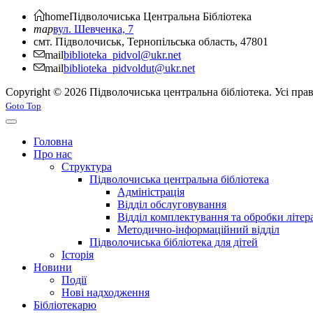
home
Підволочиська
Центральна Бібліотека
map
вул. Шевченка, 7
смт. Підволочиськ, Тернопільська область, 47801
mail
biblioteka_pidvol@ukr.net
mail
biblioteka_pidvoldut@ukr.net
Copyright © 2026 Підволочиська центральна бібліотека. Усі пра
Joomla! 3 Templates
Goto Top
Головна
Про нас
Структура
Підволочиська центральна бібліотека
Адміністрація
Відділ обслуговування
Відділ комплектування та обробки літер
Методично-інформаційний відділ
Підволочиська бібліотека для дітей
Історія
Новини
Події
Нові надходження
Бібліотекарю