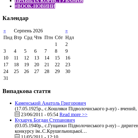
ПРАВИЛА КОРИСТУВАННЯ
#BOOK-НОВИНИ
Календар
«
Серпень 2026
»
Пнд
Втр
Срд
Чтв
Птн
Сбт
Ндл
1
2
3
4
5
6
7
8
9
10
11
12
13
14
15
16
17
18
19
20
21
22
23
24
25
26
27
28
29
30
31
Випадкова стаття
Каменський Анатоль Григорович
(17.05.1925р., с.Кошляки Підволочиського р-ну) - вчени
23/06/2011 - 05:54
Read more >>
Кухарук Богдан Степанович
(03.05.1940р., с.Гущанки Підволочиського р-ну) – дириге
конкурсу ім..С.Крушельницької…
11/05/2011 - 12:10