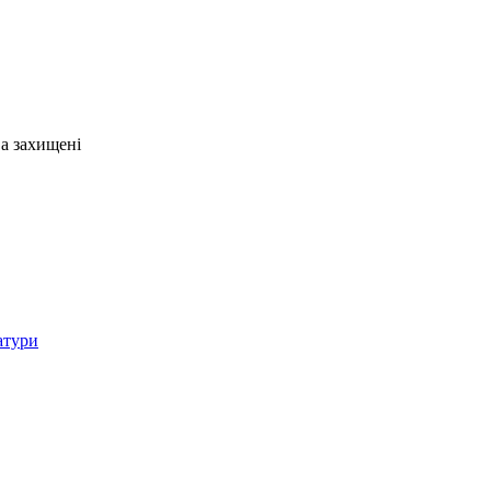
ва захищені
атури