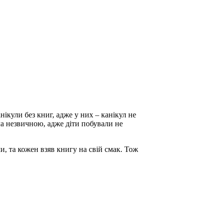
нікули без книг, адже у них – канікул не
ула незвичною, адже діти побували не
, та кожен взяв книгу на свій смак. Тож