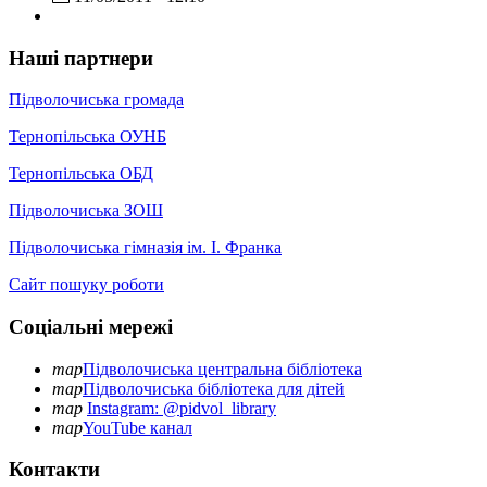
Наші партнери
Підволочиська громада
Тернопільська ОУНБ
Тернопільська ОБД
Підволочиська ЗОШ
Підволочиська гімназія ім. І. Франка
Сайт пошуку роботи
Соціальні мережі
map
Підволочиська центральна бібліотека
map
Підволочиська бібліотека для дітей
map
Instagram: @pidvol_library
map
YouTube канал
Контакти