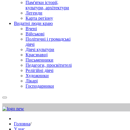
Пам'ятки історії,
культури, архітектури
Легенди
Карта регіону
Видатні люди краю
Вчені
Військові
Політичні і громадські
діячі
Діячі культури
Краєзнавці
Письменники
Педагоги, просвітителі
Релігійні діячі
Художники
Лікарі
Господарники
Головна
/
У нас