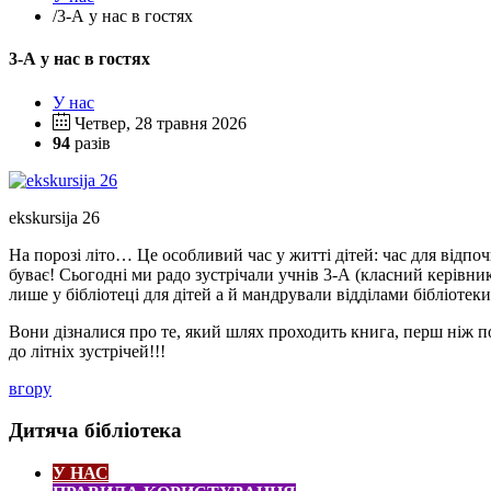
/
3-А у нас в гостях
3-А у нас в гостях
У нас
Четвер, 28 травня 2026
94
разів
ekskursija 26
На порозі літо… Це особливий час у житті дітей: час для відпочи
буває! Сьогодні ми радо зустрічали учнів 3-А (класний керівник
лише у бібліотеці для дітей а й мандрували відділами бібліотек
Вони дізналися про те, який шлях проходить книга, перш ніж п
до літніх зустрічей!!!
вгору
Дитяча бібліотека
У НАС